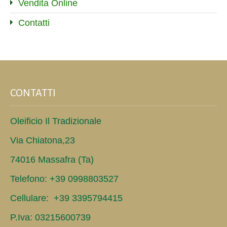
Vendita Online
Contatti
CONTATTI
Oleificio Il Tradizionale
Via Chiatona,23
74016 Massafra (Ta)
Telefono: +39 0998803527
Cellulare: +39 3395794415
P.Iva: 03215600739